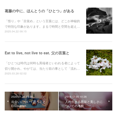
葛藤の中に、ほんとうの「ひとつ」がある
「悟り」や「目覚め」という言葉には、どこか神秘的
で特別な印象があります。まるで時間と空間を超え…
2025.04.22 09:15
Eat to live, not live to eat. 父の言葉と
「ひとつは時代は何時も異端者といわれる者によって
切り開かれ、やがては、当たり前の事として「流れ…
2025.03.28 02:02
2020.01.31 15:00
2019.12.05 10:26
出会いについて思うこと -
人の生きる意味と美しさに
Encounter-
ついての考察