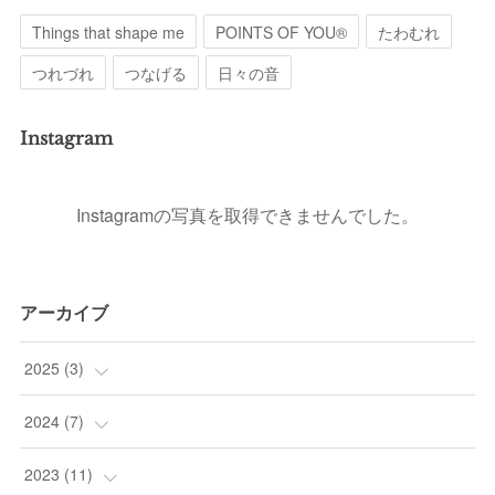
Things that shape me
POINTS OF YOU®︎
たわむれ
つれづれ
つなげる
日々の音
Instagram
Instagramの写真を取得できませんでした。
アーカイブ
2025
(
3
)
(
1
)
2024
(
7
)
(
1
)
(
1
)
2023
(
11
)