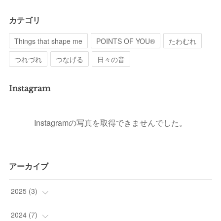
カテゴリ
Things that shape me
POINTS OF YOU®︎
たわむれ
つれづれ
つなげる
日々の音
Instagram
Instagramの写真を取得できませんでした。
アーカイブ
2025
(
3
)
(
1
)
2024
(
7
)