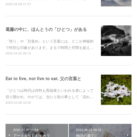
2025.08.28 01:07
葛藤の中に、ほんとうの「ひとつ」がある
「悟り」や「目覚め」という言葉には、どこか神秘的
で特別な印象があります。まるで時間と空間を超え…
2025.04.22 09:15
Eat to live, not live to eat. 父の言葉と
「ひとつは時代は何時も異端者といわれる者によって
切り開かれ、やがては、当たり前の事として「流れ…
2025.03.28 02:02
2020.07.07 11:54
2020.06.03 09:30
アートを愉しむチカラ
物語の果てに