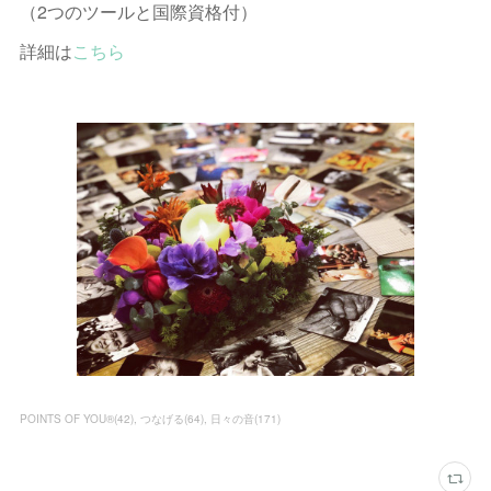
（2つのツールと国際資格付）
詳細は
こちら
POINTS OF YOU®︎
(
42
)
つなげる
(
64
)
日々の音
(
171
)