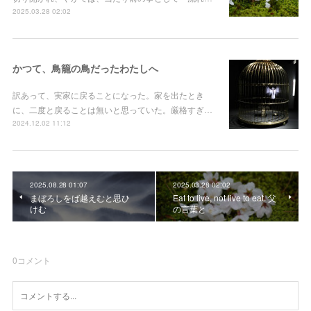
2025.03.28 02:02
かつて、鳥籠の鳥だったわたしへ
訳あって、実家に戻ることになった。家を出たとき
に、二度と戻ることは無いと思っていた。厳格すぎ…
2024.12.02 11:12
2025.08.28 01:07
2025.03.28 02:02
まぼろしをば越えむと思ひ
Eat to live, not live to eat. 父
けむ
の言葉と
0
コメント