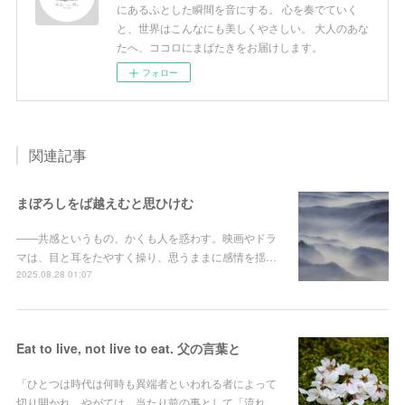
にあるふとした瞬間を音にする。 心を奏でていく
と、世界はこんなにも美しくやさしい。 大人のあな
たへ、ココロにまばたきをお届けします。
フォロー
関連記事
まぼろしをば越えむと思ひけむ
――共感というもの、かくも人を惑わす。映画やドラ
マは、目と耳をたやすく操り、思うままに感情を揺…
2025.08.28 01:07
Eat to live, not live to eat. 父の言葉と
「ひとつは時代は何時も異端者といわれる者によって
切り開かれ、やがては、当たり前の事として「流れ…