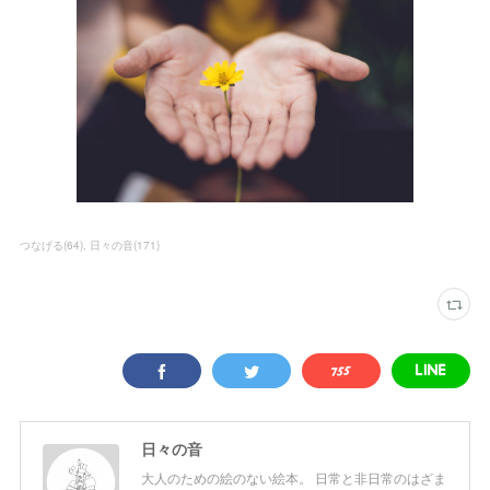
つなげる
(
64
)
日々の音
(
171
)
日々の音
大人のための絵のない絵本。 日常と非日常のはざま