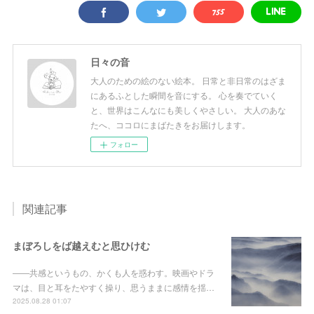
日々の音
大人のための絵のない絵本。 日常と非日常のはざま
にあるふとした瞬間を音にする。 心を奏でていく
と、世界はこんなにも美しくやさしい。 大人のあな
たへ、ココロにまばたきをお届けします。
フォロー
関連記事
まぼろしをば越えむと思ひけむ
――共感というもの、かくも人を惑わす。映画やドラ
マは、目と耳をたやすく操り、思うままに感情を揺…
2025.08.28 01:07