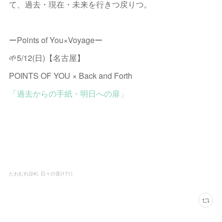
て、過去・現在・未来を行きつ戻りつ。
ーPoints of You×Voyageー
🌱5/12(日)【名古屋】
POINTS OF YOU × Back and Forth
「過去からの手紙・明日への扉」
たわむれ
(
24
)
日々の音
(
171
)