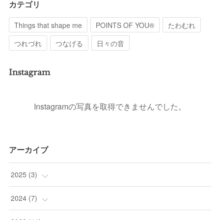
カテゴリ
Things that shape me
POINTS OF YOU®︎
たわむれ
つれづれ
つなげる
日々の音
Instagram
Instagramの写真を取得できませんでした。
アーカイブ
2025
(
3
)
(
1
)
2024
(
7
)
(
1
)