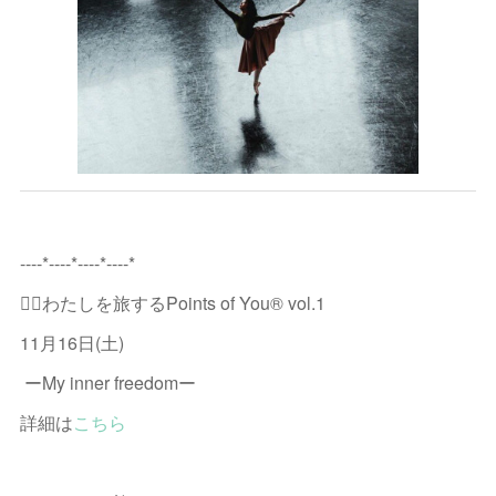
----*----*----*----*
🧚‍♀️わたしを旅するPoints of You® vol.1
11月16日(土)
ーMy inner freedomー
詳細は
こちら