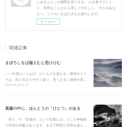
にあるふとした瞬間を音にする。 心を奏でていく
と、世界はこんなにも美しくやさしい。 大人のあな
たへ、ココロにまばたきをお届けします。
フォロー
関連記事
まぼろしをば越えむと思ひけむ
――共感というもの、かくも人を惑わす。映画やドラ
マは、目と耳をたやすく操り、思うままに感情を揺…
2025.08.28 01:07
葛藤の中に、ほんとうの「ひとつ」がある
「悟り」や「目覚め」という言葉には、どこか神秘的
で特別な印象があります。まるで時間と空間を超え…