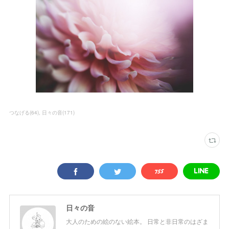
つなげる
(
64
)
日々の音
(
171
)
日々の音
大人のための絵のない絵本。 日常と非日常のはざま