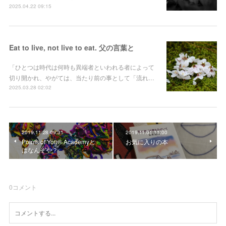
2025.04.22 09:15
Eat to live, not live to eat. 父の言葉と
「ひとつは時代は何時も異端者といわれる者によって
切り開かれ、やがては、当たり前の事として「流れ…
2025.03.28 02:02
2019.11.28 09:31
2019.11.01 11:00
Points of You®︎ Academyと
お気に入りの本
はなんぞや？
0
コメント