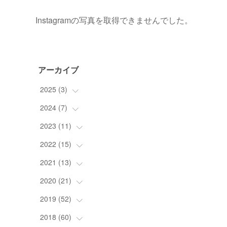
Instagramの写真を取得できませんでした。
アーカイブ
2025
(
3
)
2024
(
7
(
)
1
)
(
1
)
2023
(
11
(
1
)
)
(
1
)
(
1
)
2022
(
15
(
1
)
)
(
1
)
(
2
)
2021
(
13
(
5
)
)
(
1
)
(
1
)
(
1
)
2020
(
21
(
1
)
)
(
1
)
(
1
)
(
1
)
(
2
)
2019
(
52
(
2
)
)
(
1
)
(
2
)
(
1
)
(
1
)
(
1
)
2018
(
60
(
1
)
)