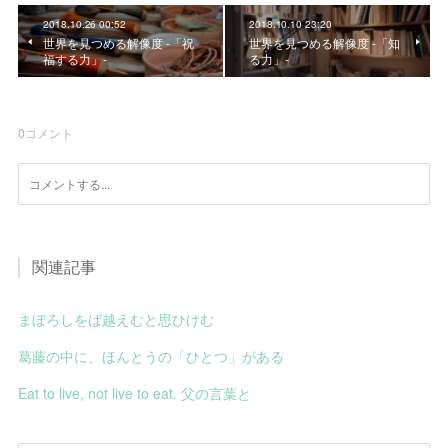
2018.10.26 00:52
2018.10.10 23:20
世界を見つめる解像度 -「祝
世界を見つめる解像度 -「知
福する力」-
る力」-
0
コメント
関連記事
まぼろしをば越えむと思ひけむ
葛藤の中に、ほんとうの「ひとつ」がある
Eat to live, not live to eat. 父の言葉と