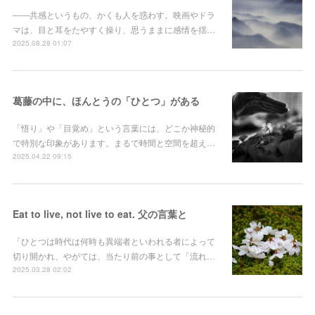
――共感というもの、かくも人を惑わす。映画やドラ
マは、目と耳をたやすく操り、思うままに感情を揺…
2025.08.28 01:07
葛藤の中に、ほんとうの「ひとつ」がある
「悟り」や「目覚め」という言葉には、どこか神秘的
で特別な印象があります。まるで時間と空間を超え…
2025.04.22 09:15
Eat to live, not live to eat. 父の言葉と
「ひとつは時代は何時も異端者といわれる者によって
切り開かれ、やがては、当たり前の事として「流れ…
2025.03.28 02:02