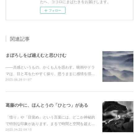
たへ、ココロにまばたきをお届けします。
フォロー
関連記事
まぼろしをば越えむと思ひけむ
――共感というもの、かくも人を惑わす。映画やドラ
マは、目と耳をたやすく操り、思うままに感情を揺…
2025.08.28 01:07
葛藤の中に、ほんとうの「ひとつ」がある
「悟り」や「目覚め」という言葉には、どこか神秘的
で特別な印象があります。まるで時間と空間を超え…
2025.04.22 09:15