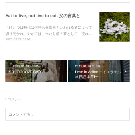
Eat to live, not live to eat. 父の言葉と
「ひとつは時代は何時も異端者といわれる者によって
切り開かれ、やがては、当たり前の事として「流れ…
2025.03.28 02:02
2019.01.19 08:52
2019.01.16 00:30
I LOOOOVE CATS
Love in Action ーイスラエル
旅行記 本章ⅰー
0
コメント