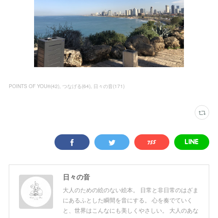
POINTS OF YOU®︎
(
42
)
つなげる
(
64
)
日々の音
(
171
)
日々の音
大人のための絵のない絵本。 日常と非日常のはざま
にあるふとした瞬間を音にする。 心を奏でていく
と、世界はこんなにも美しくやさしい。 大人のあな