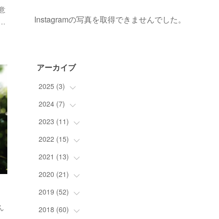
意
Instagramの写真を取得できませんでした。
…
アーカイブ
2025
(
3
)
2024
(
7
(
)
1
)
(
1
)
2023
(
11
(
1
)
)
(
1
)
(
1
)
2022
(
15
(
1
)
)
(
1
)
(
2
)
2021
(
13
(
5
)
)
(
1
)
(
1
)
(
1
)
2020
(
21
(
1
)
)
(
1
)
(
1
)
(
1
)
(
2
)
2019
(
52
(
2
)
)
(
1
)
(
2
)
ん
(
1
)
(
1
)
(
1
)
2018
(
60
(
1
)
)