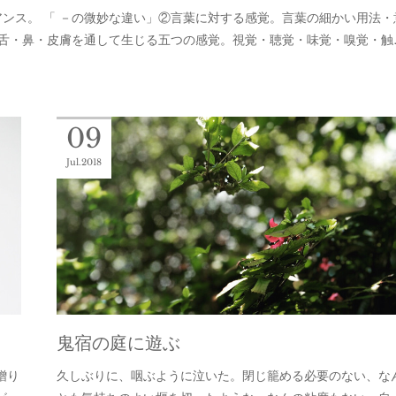
ンス。 「 －の微妙な違い」②言葉に対する感覚。言葉の細かい用法・
・舌・鼻・皮膚を通して生じる五つの感覚。視覚・聴覚・味覚・嗅覚・触
09
Jul
2018
鬼宿の庭に遊ぶ
贈り
久しぶりに、咽ぶように泣いた。閉じ籠める必要のない、な