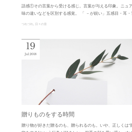
語感①その言葉から受ける感じ。言葉が与える印象。ニュア
味の違いなどを区別する感覚。 「 －が鋭い」五感目・耳
つれづれ
日々の音
19
Jul
2018
贈りものをする時間
贈り物が好きだ贈るのも、贈られるのも。いや、正しくは“