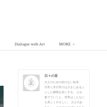
n
Dialogue with Art
MORE
日々の音
大人のための絵のない絵本。
日常と非日常のはざまにあるふ
とした瞬間を音にする。 心を
奏でていくと、世界はこんなに
も美しくやさしい。 大人のあ
なたへ、ココロにまばたきをお