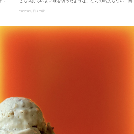
が…
とも気持ちのよい堰を切ったような。なんの粘度もない、自
つれづれ
日々の音