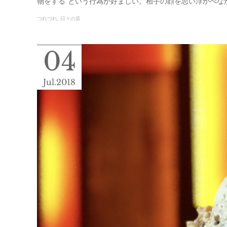
物をする”という行為が好ましい。相手の顔を思い浮かべな
つれづれ
日々の音
04
Jul
2018