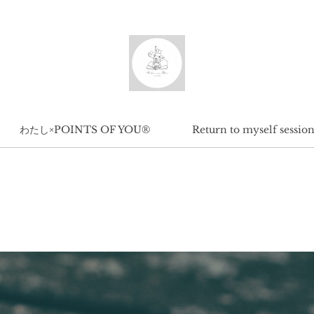
わたし×POINTS OF YOU®︎
Return to myself sessio